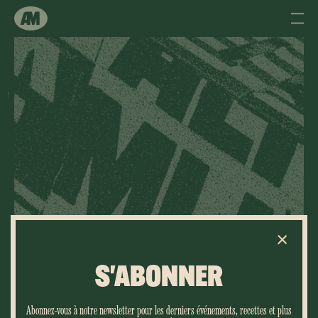
ALT
MLK
S'ABONNER
Sélectionnez
votre
Abonnez-vous à notre newsletter pour les derniers événements, recettes et plus
SÉLECTIONNEZ VOTRE LANGUE
langue